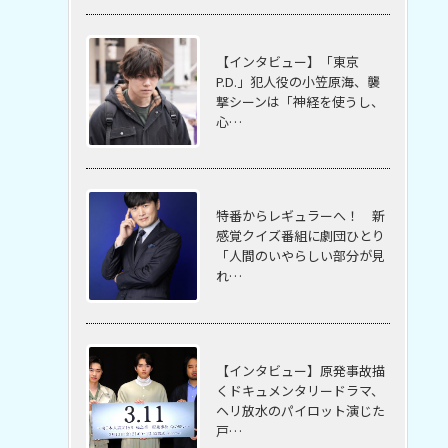
【インタビュー】「東京
P.D.」犯人役の小笠原海、襲
撃シーンは「神経を使うし、
心…
特番からレギュラーへ！ 新
感覚クイズ番組に劇団ひとり
「人間のいやらしい部分が見
れ…
【インタビュー】原発事故描
くドキュメンタリードラマ、
ヘリ放水のパイロット演じた
戸…