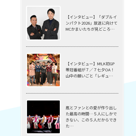
【インタビュー】「ダブルイ
ンパクト2026」放送に向けて
MCかまいたちが見どころ…
【インタビュー】M!LK初GP
帯冠番組が７／７七夕OA！
山中の願いごと「レギュ…
嵐とファンとの愛が作り出し
た最高の時間…５⼈にしかで
きない、この５⼈だからでき
た…