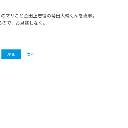
ーのマサこと金田正志役の菊田大輔くんを直撃。
るので、お見逃しなく。
戻る
次へ