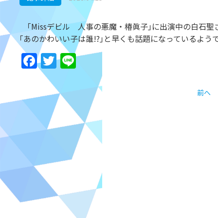
｢Missデビル 人事の悪魔・椿眞子｣に出演中の白石
｢あのかわいい子は誰!?｣と早くも話題になっているよう
Facebook
Twitter
Line
前へ