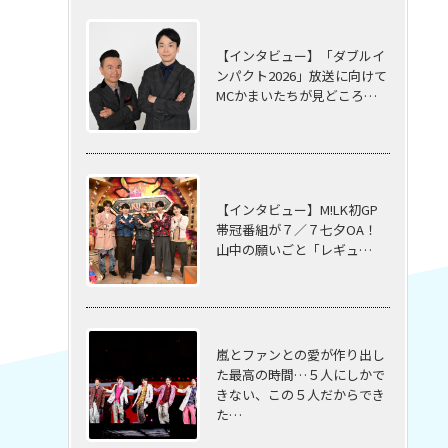
【インタビュー】「ダブルイ
ンパクト2026」放送に向けて
MCかまいたちが見どころ…
【インタビュー】M!LK初GP
帯冠番組が７／７七夕OA！
山中の願いごと「レギュ…
嵐とファンとの愛が作り出し
た最高の時間…５⼈にしかで
きない、この５⼈だからでき
た…