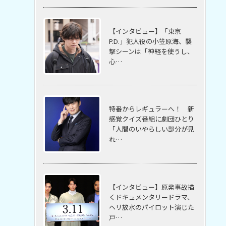
【インタビュー】「東京
P.D.」犯人役の小笠原海、襲
撃シーンは「神経を使うし、
心…
特番からレギュラーへ！ 新
感覚クイズ番組に劇団ひとり
「人間のいやらしい部分が見
れ…
【インタビュー】原発事故描
くドキュメンタリードラマ、
ヘリ放水のパイロット演じた
戸…