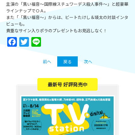
主演の「黒い福音～国際線スチュワーデス殺人事件～」と超豪華
ラインナップでＯＡ。
また「「黒い福音～」からは、ビートたけし＆瑛太の対談インタ
ビューも。
貴重なサイン入りポラのプレゼントもお見逃しなく！
Facebook
Twitter
Line
前へ
戻る
次へ
最新号 好評発売中