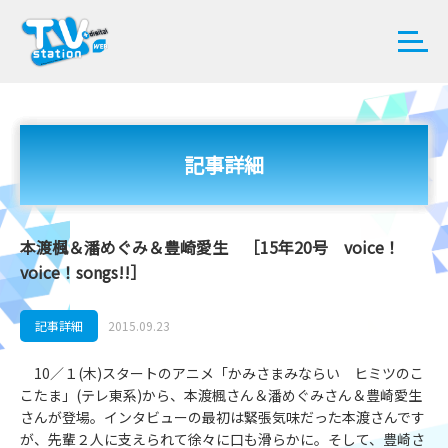
記事詳細
本渡楓＆潘めぐみ＆豊崎愛生 ［15年20号 voice！
voice！songs!!］
記事詳細
2015.09.23
10／１(木)スタートのアニメ「かみさまみならい ヒミツのこ
こたま」(テレ東系)から、本渡楓さん＆潘めぐみさん＆豊崎愛生
さんが登場。インタビューの最初は緊張気味だった本渡さんです
が、先輩２人に支えられて徐々に口も滑らかに。そして、豊崎さ