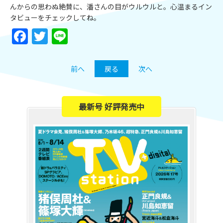
んからの思わぬ絶賛に、潘さんの目がウルウルと。心温まるイン
タビューをチェックしてね。
Facebook
Twitter
Line
前へ
戻る
次へ
最新号 好評発売中