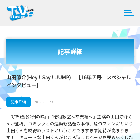
記事詳細
山田涼介(Hey！Say！JUMP) ［16年７号 スペシャル
インタビュー］
記事詳細
2016.03.23
3/25(金)公開の映画『暗殺教室～卒業編～』主演の山田涼介く
んが登場。コミックとの連動も話題の本作、原作ファンだという
山田くんも納得のラストということでますます期待が高まりま
す！ キュートな山田くんがところ狭しとページを埋め尽くした