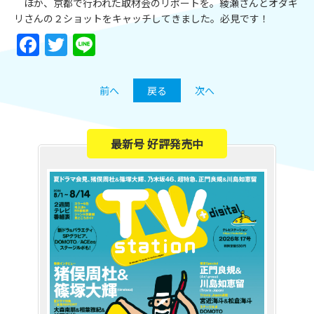
ほか、京都で行われた取材会のリポートを。綾瀬さんとオダギ
リさんの２ショットをキャッチしてきました。必見です！
Facebook
Twitter
Line
前へ
戻る
次へ
最新号 好評発売中