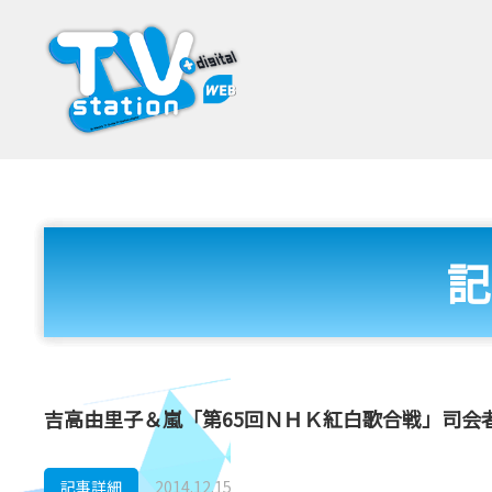
記
吉高由里子＆嵐「第65回ＮＨＫ紅白歌合戦」司会
記事詳細
2014.12.15