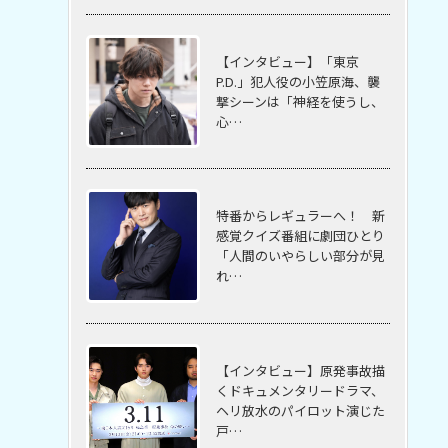
【インタビュー】「東京
P.D.」犯人役の小笠原海、襲
撃シーンは「神経を使うし、
心…
特番からレギュラーへ！ 新
感覚クイズ番組に劇団ひとり
「人間のいやらしい部分が見
れ…
【インタビュー】原発事故描
くドキュメンタリードラマ、
ヘリ放水のパイロット演じた
戸…