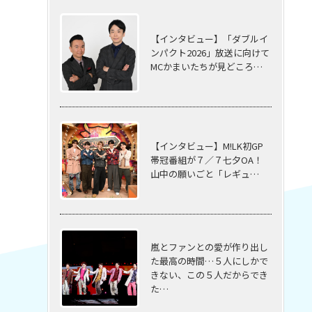
【インタビュー】「ダブルイ
ンパクト2026」放送に向けて
MCかまいたちが見どころ…
【インタビュー】M!LK初GP
帯冠番組が７／７七夕OA！
山中の願いごと「レギュ…
嵐とファンとの愛が作り出し
た最高の時間…５⼈にしかで
きない、この５⼈だからでき
た…