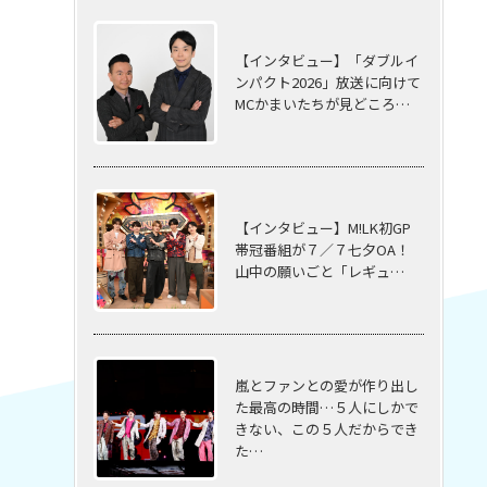
【インタビュー】「ダブルイ
ンパクト2026」放送に向けて
MCかまいたちが見どころ…
【インタビュー】M!LK初GP
帯冠番組が７／７七夕OA！
山中の願いごと「レギュ…
嵐とファンとの愛が作り出し
た最高の時間…５⼈にしかで
きない、この５⼈だからでき
た…