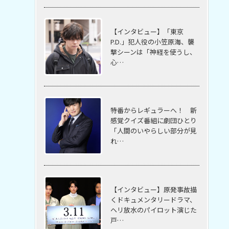
【インタビュー】「東京
P.D.」犯人役の小笠原海、襲
撃シーンは「神経を使うし、
心…
特番からレギュラーへ！ 新
感覚クイズ番組に劇団ひとり
「人間のいやらしい部分が見
れ…
【インタビュー】原発事故描
くドキュメンタリードラマ、
ヘリ放水のパイロット演じた
戸…